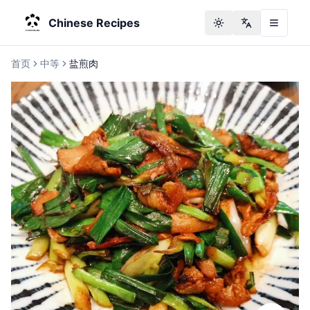
Chinese Recipes
Toggle theme
Change langu
首页
中等
盐煎肉