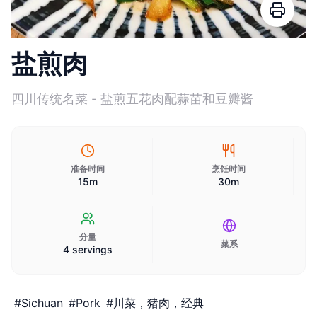
盐煎肉
四川传统名菜 - 盐煎五花肉配蒜苗和豆瓣酱
准备时间
烹饪时间
15m
30m
分量
菜系
4 servings
#
Sichuan
#
Pork
#
川菜，猪肉，经典