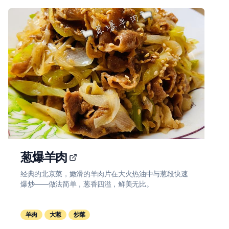
葱爆羊肉
经典的北京菜，嫩滑的羊肉片在大火热油中与葱段快速
爆炒——做法简单，葱香四溢，鲜美无比。
羊肉
大葱
炒菜