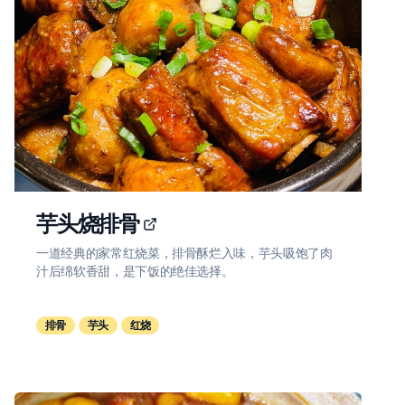
芋头烧排骨
一道经典的家常红烧菜，排骨酥烂入味，芋头吸饱了肉
汁后绵软香甜，是下饭的绝佳选择。
排骨
芋头
红烧