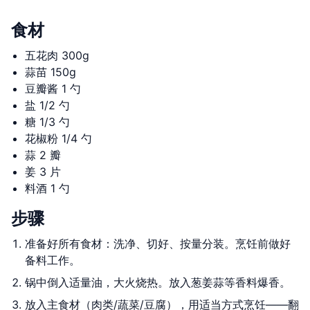
食材
五花肉 300g
蒜苗 150g
豆瓣酱 1 勺
盐 1/2 勺
糖 1/3 勺
花椒粉 1/4 勺
蒜 2 瓣
姜 3 片
料酒 1 勺
步骤
准备好所有食材：洗净、切好、按量分装。烹饪前做好
备料工作。
锅中倒入适量油，大火烧热。放入葱姜蒜等香料爆香。
放入主食材（肉类/蔬菜/豆腐），用适当方式烹饪——翻