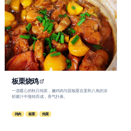
板栗烧鸡
一道暖心的秋日炖菜，嫩鸡肉与甜板栗在姜和八角的浓
郁酱汁中慢炖而成，香气扑鼻。
鸡肉
板栗
炖菜