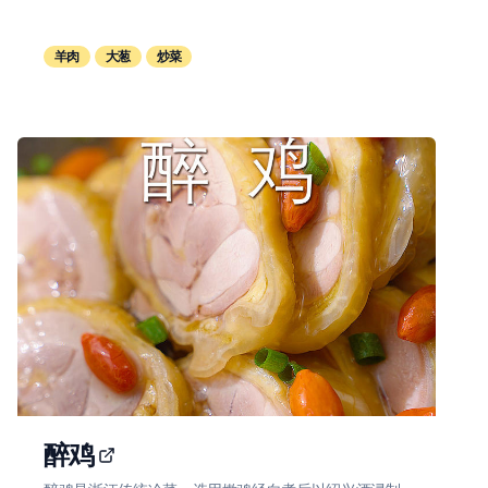
羊肉
大葱
炒菜
醉鸡