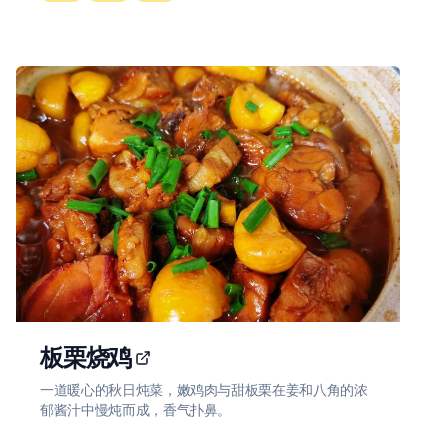
板栗烧鸡
一道暖心的秋日炖菜，嫩鸡肉与甜板栗在姜和八角的浓
郁酱汁中慢炖而成，香气扑鼻。