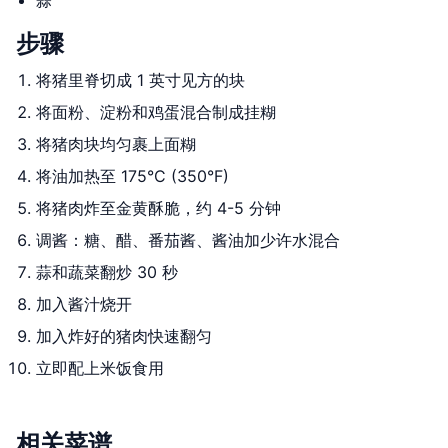
蒜
步骤
将猪里脊切成 1 英寸见方的块
将面粉、淀粉和鸡蛋混合制成挂糊
将猪肉块均匀裹上面糊
将油加热至 175°C (350°F)
将猪肉炸至金黄酥脆，约 4-5 分钟
调酱：糖、醋、番茄酱、酱油加少许水混合
蒜和蔬菜翻炒 30 秒
加入酱汁烧开
加入炸好的猪肉快速翻匀
立即配上米饭食用
相关菜谱