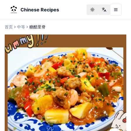
Chinese Recipes
Toggle theme
Change langu
首页
中等
糖醋里脊