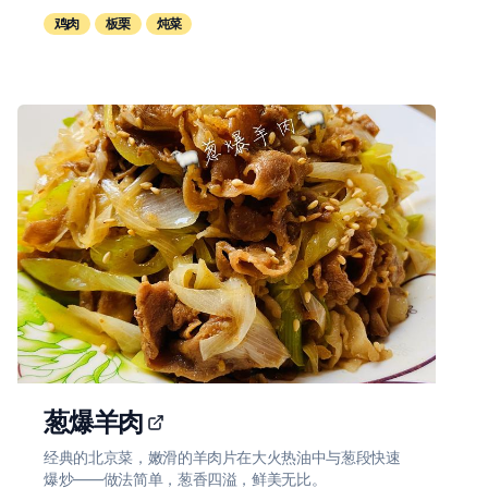
鸡肉
板栗
炖菜
葱爆羊肉
经典的北京菜，嫩滑的羊肉片在大火热油中与葱段快速
爆炒——做法简单，葱香四溢，鲜美无比。