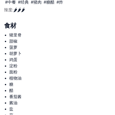
#
中餐
#
经典
#
猪肉
#
糖醋
#
炸
🌶️
🌶️
🌶️
辣度
:
食材
猪里脊
甜椒
菠萝
胡萝卜
鸡蛋
淀粉
面粉
植物油
糖
醋
番茄酱
酱油
盐