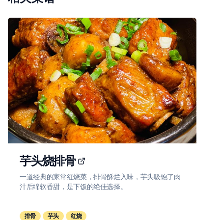
芋头烧排骨
一道经典的家常红烧菜，排骨酥烂入味，芋头吸饱了肉
汁后绵软香甜，是下饭的绝佳选择。
排骨
芋头
红烧