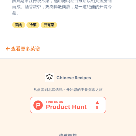
醉鸡是浙江传统冷菜，选用嫩鸡经白煮后以绍兴酒浸制
而成。酒香浓郁，鸡肉鲜嫩爽滑，是一道绝佳的开胃冷
盘。
鸡肉
冷菜
开胃菜
查看更多菜谱
Chinese Recipes
从蒸蛋到北京烤鸭 - 开始您的中餐探索之旅
快速链接