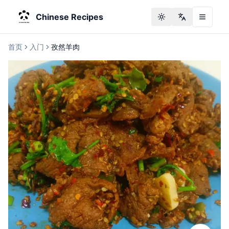
Chinese Recipes
Toggle theme
Change langu
首页
入门
孜然羊肉