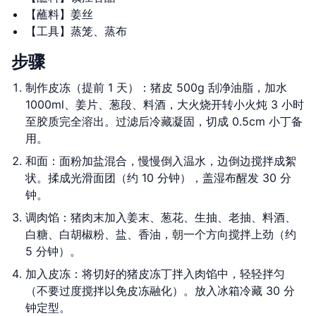
【蘸料】姜丝
【工具】蒸笼、蒸布
步骤
制作皮冻（提前 1 天）：猪皮 500g 刮净油脂，加水
1000ml、姜片、葱段、料酒，大火烧开转小火炖 3 小时
至胶质完全溶出。过滤后冷藏凝固，切成 0.5cm 小丁备
用。
和面：面粉加盐混合，慢慢倒入温水，边倒边搅拌成絮
状。揉成光滑面团（约 10 分钟），盖湿布醒发 30 分
钟。
调肉馅：猪肉末加入姜末、葱花、生抽、老抽、料酒、
白糖、白胡椒粉、盐、香油，朝一个方向搅拌上劲（约
5 分钟）。
加入皮冻：将切好的猪皮冻丁拌入肉馅中，轻轻拌匀
（不要过度搅拌以免皮冻融化）。放入冰箱冷藏 30 分
钟定型。