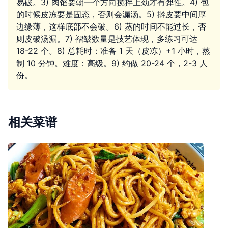
易破。3) 肉馅要朝一个方向搅拌上劲才有弹性。4) 包
的时候皮冻要是固态，否则会漏汤。5) 擀皮要中间厚
边缘薄，这样底部不会破。6) 蒸的时间不能过长，否
则皮破汤漏。7) 褶皱数量是技艺体现，多练习可达
18-22 个。8) 总耗时：准备 1 天（皮冻）+1 小时，蒸
制 10 分钟。难度：高级。9) 约做 20-24 个，2-3 人
份。
相关菜谱