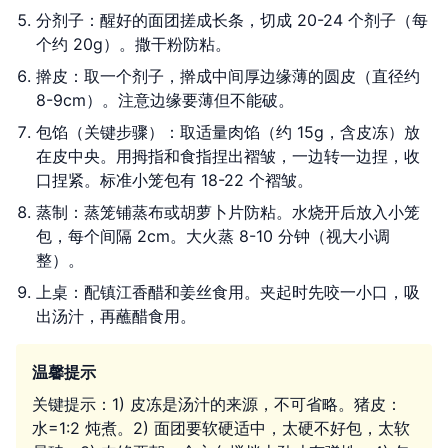
分剂子：醒好的面团搓成长条，切成 20-24 个剂子（每
个约 20g）。撒干粉防粘。
擀皮：取一个剂子，擀成中间厚边缘薄的圆皮（直径约
8-9cm）。注意边缘要薄但不能破。
包馅（关键步骤）：取适量肉馅（约 15g，含皮冻）放
在皮中央。用拇指和食指捏出褶皱，一边转一边捏，收
口捏紧。标准小笼包有 18-22 个褶皱。
蒸制：蒸笼铺蒸布或胡萝卜片防粘。水烧开后放入小笼
包，每个间隔 2cm。大火蒸 8-10 分钟（视大小调
整）。
上桌：配镇江香醋和姜丝食用。夹起时先咬一小口，吸
出汤汁，再蘸醋食用。
温馨提示
关键提示：1) 皮冻是汤汁的来源，不可省略。猪皮：
水=1:2 炖煮。2) 面团要软硬适中，太硬不好包，太软