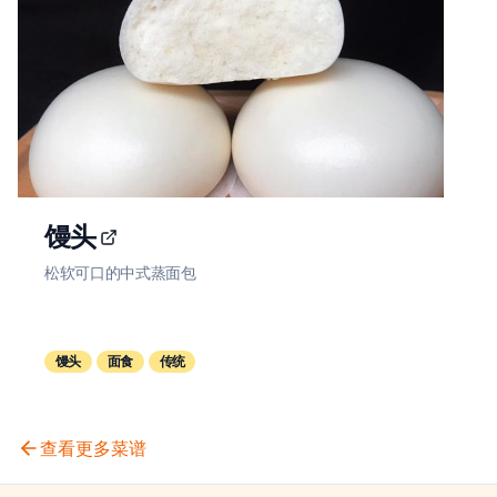
馒头
松软可口的中式蒸面包
馒头
面食
传统
查看更多菜谱