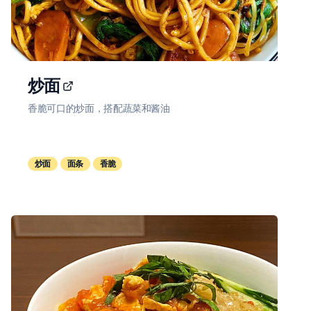
炒面
香脆可口的炒面，搭配蔬菜和酱油
炒面
面条
香脆