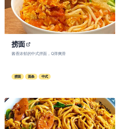
捞面
酱香浓郁的中式拌面，Q弹爽滑
捞面
面条
中式