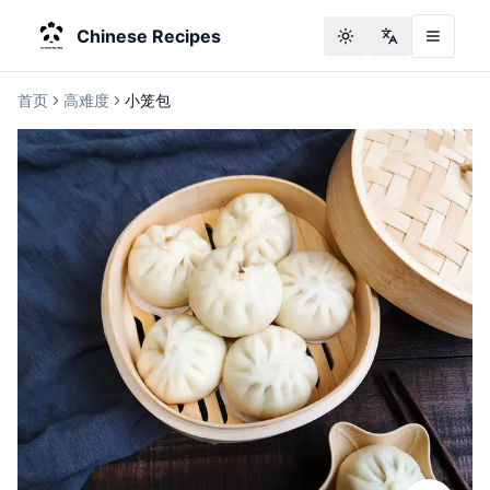
Chinese Recipes
Toggle theme
Change langu
首页
高难度
小笼包