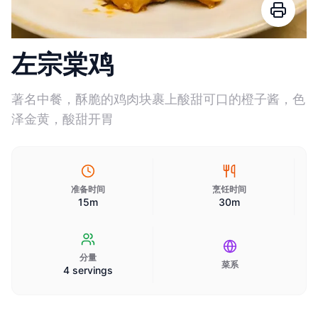
左宗棠鸡
著名中餐，酥脆的鸡肉块裹上酸甜可口的橙子酱，色
泽金黄，酸甜开胃
准备时间
烹饪时间
15m
30m
分量
菜系
4 servings