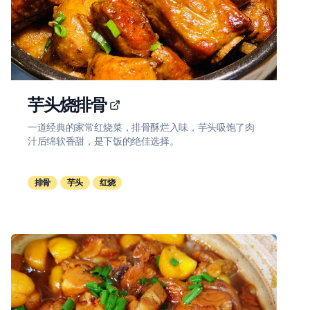
芋头烧排骨
一道经典的家常红烧菜，排骨酥烂入味，芋头吸饱了肉
汁后绵软香甜，是下饭的绝佳选择。
排骨
芋头
红烧