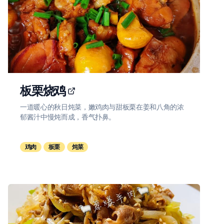
板栗烧鸡
一道暖心的秋日炖菜，嫩鸡肉与甜板栗在姜和八角的浓
郁酱汁中慢炖而成，香气扑鼻。
鸡肉
板栗
炖菜