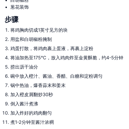
白胡椒粉
葱花装饰
步骤
将鸡胸肉切成1英寸见方的块
用盐和白胡椒粉腌制
鸡蛋打散，将鸡肉裹上蛋液，再裹上淀粉
将油加热至175°C，放入鸡肉炸至金黄酥脆，约4-5分钟
捞出沥干油分
碗中放入橙汁、酱油、香醋、白糖和淀粉调匀
锅中热油，爆香蒜末和姜末
加入橙皮屑翻炒30秒
倒入酱汁煮沸
加入炸好的鸡肉翻匀
煮1-2分钟至酱汁浓稠