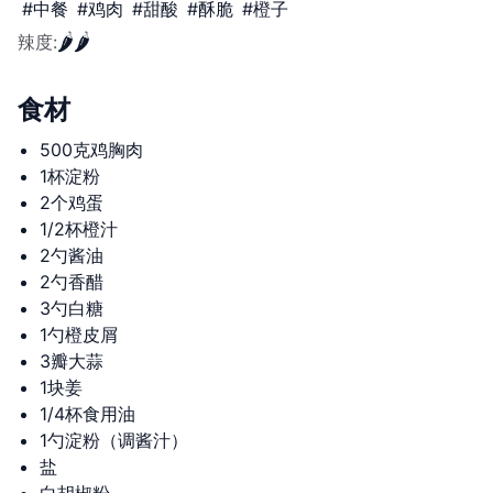
#
中餐
#
鸡肉
#
甜酸
#
酥脆
#
橙子
🌶️
🌶️
辣度
:
食材
500克鸡胸肉
1杯淀粉
2个鸡蛋
1/2杯橙汁
2勺酱油
2勺香醋
3勺白糖
1勺橙皮屑
3瓣大蒜
1块姜
1/4杯食用油
1勺淀粉（调酱汁）
盐