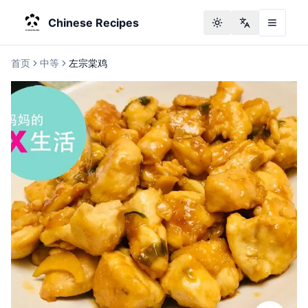
Chinese Recipes
Toggle theme
Change langu
首页
中等
左宗棠鸡