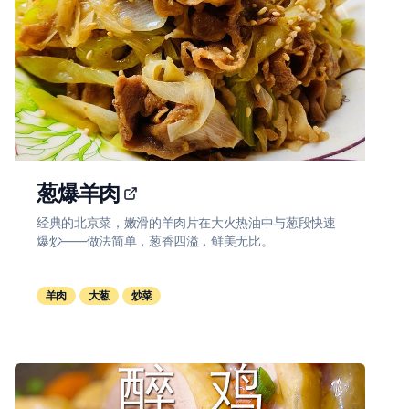
葱爆羊肉
经典的北京菜，嫩滑的羊肉片在大火热油中与葱段快速
爆炒——做法简单，葱香四溢，鲜美无比。
羊肉
大葱
炒菜