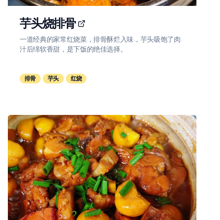
芋头烧排骨
一道经典的家常红烧菜，排骨酥烂入味，芋头吸饱了肉
汁后绵软香甜，是下饭的绝佳选择。
排骨
芋头
红烧