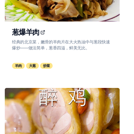
葱爆羊肉
经典的北京菜，嫩滑的羊肉片在大火热油中与葱段快速
爆炒——做法简单，葱香四溢，鲜美无比。
羊肉
大葱
炒菜