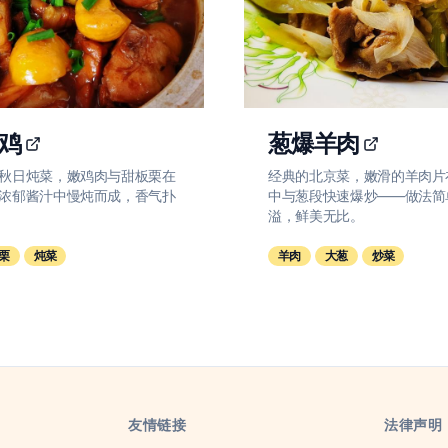
鸡
葱爆羊肉
秋日炖菜，嫩鸡肉与甜板栗在
经典的北京菜，嫩滑的羊肉片
浓郁酱汁中慢炖而成，香气扑
中与葱段快速爆炒——做法简
溢，鲜美无比。
栗
炖菜
羊肉
大葱
炒菜
友情链接
法律声明