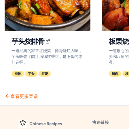
芋头烧排骨
板栗烧
一道经典的家常红烧菜，排骨酥烂入味，
一道暖心的
芋头吸饱了肉汁后绵软香甜，是下饭的绝
姜和八角的
佳选择。
鼻。
排骨
芋头
红烧
鸡肉
板
查看更多菜谱
快速链接
Chinese Recipes