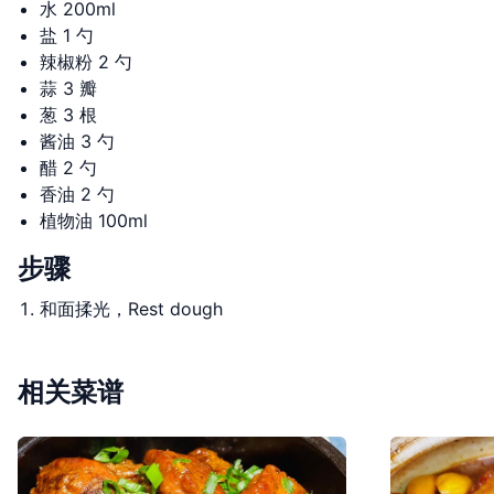
水 200ml
盐 1 勺
辣椒粉 2 勺
蒜 3 瓣
葱 3 根
酱油 3 勺
醋 2 勺
香油 2 勺
植物油 100ml
步骤
和面揉光，Rest dough
相关菜谱