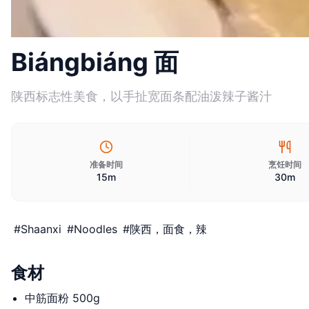
Biángbiáng 面
陕西标志性美食，以手扯宽面条配油泼辣子酱汁
准备时间
烹饪时间
15m
30m
#
Shaanxi
#
Noodles
#
陕西，面食，辣
食材
中筋面粉 500g