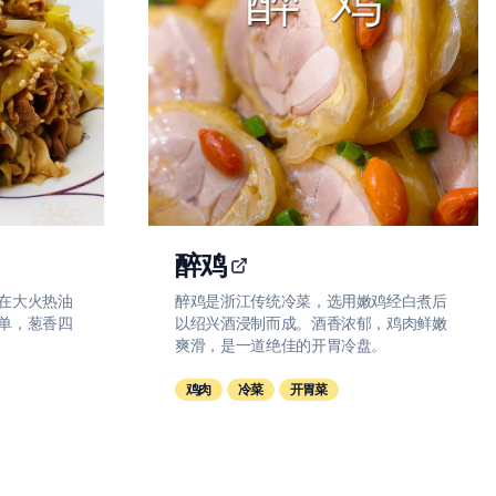
醉鸡
在大火热油
醉鸡是浙江传统冷菜，选用嫩鸡经白煮后
单，葱香四
以绍兴酒浸制而成。酒香浓郁，鸡肉鲜嫩
爽滑，是一道绝佳的开胃冷盘。
鸡肉
冷菜
开胃菜