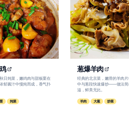
鸡
葱爆羊肉
秋日炖菜，嫩鸡肉与甜板栗在
经典的北京菜，嫩滑的羊肉片
浓郁酱汁中慢炖而成，香气扑
中与葱段快速爆炒——做法简
溢，鲜美无比。
栗
炖菜
羊肉
大葱
炒菜