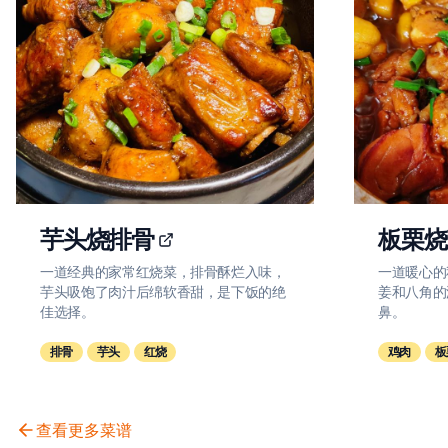
芋头烧排骨
板栗烧
一道经典的家常红烧菜，排骨酥烂入味，
一道暖心的
芋头吸饱了肉汁后绵软香甜，是下饭的绝
姜和八角的
佳选择。
鼻。
排骨
芋头
红烧
鸡肉
板
查看更多菜谱