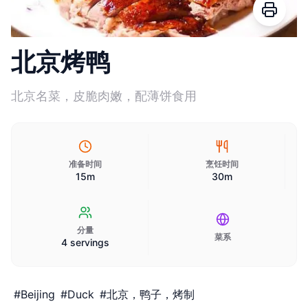
北京烤鸭
北京名菜，皮脆肉嫩，配薄饼食用
准备时间
烹饪时间
15m
30m
分量
菜系
4 servings
#
Beijing
#
Duck
#
北京，鸭子，烤制