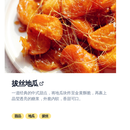
拔丝地瓜
一道经典的中式甜点，将地瓜块炸至金黄酥脆，再裹上
晶莹透亮的糖浆，外脆内软，香甜可口。
甜品
地瓜
拔丝