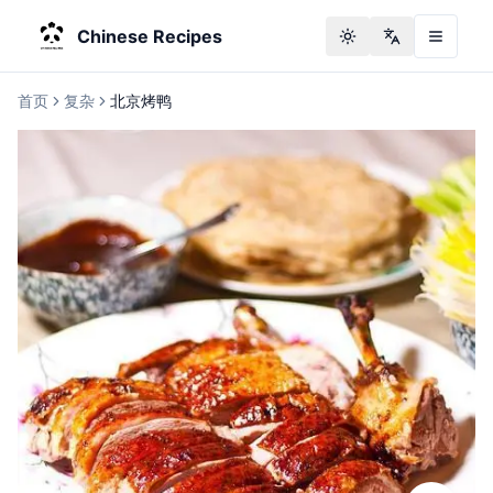
Chinese Recipes
Toggle theme
Change langu
首页
复杂
北京烤鸭