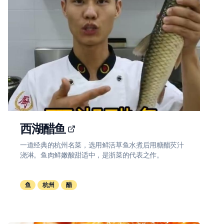
西湖醋鱼
一道经典的杭州名菜，选用鲜活草鱼水煮后用糖醋芡汁
浇淋。鱼肉鲜嫩酸甜适中，是浙菜的代表之作。
鱼
杭州
醋