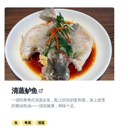
清蒸鲈鱼
一道经典粤式清蒸全鱼，配上切丝的姜和葱，淋上滚烫
的酱油热油——清淡健康，鲜味十足。
鱼
粤菜
清蒸