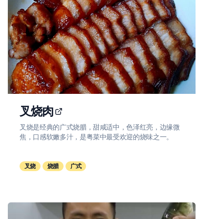
叉烧肉
叉烧是经典的广式烧腊，甜咸适中，色泽红亮，边缘微
焦，口感软嫩多汁，是粤菜中最受欢迎的烧味之一。
叉烧
烧腊
广式