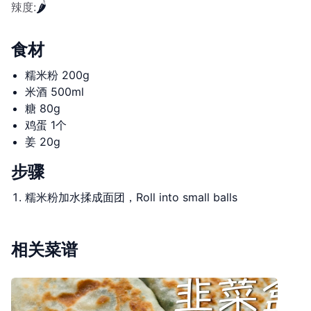
🌶️
辣度
:
食材
糯米粉 200g
米酒 500ml
糖 80g
鸡蛋 1个
姜 20g
步骤
糯米粉加水揉成面团，Roll into small balls
相关菜谱