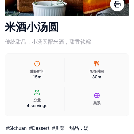
米酒小汤圆
传统甜品，小汤圆配米酒，甜香软糯
准备时间
烹饪时间
15m
30m
分量
菜系
4 servings
#
Sichuan
#
Dessert
#
川菜，甜品，汤