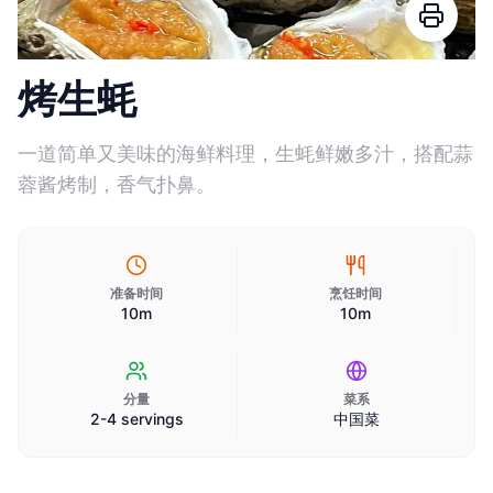
烤生蚝
一道简单又美味的海鲜料理，生蚝鲜嫩多汁，搭配蒜
蓉酱烤制，香气扑鼻。
准备时间
烹饪时间
10m
10m
分量
菜系
2-4 servings
中国菜