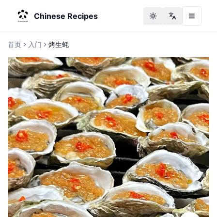
Chinese Recipes
Toggle theme
Change langu
首页
入门
烤生蚝