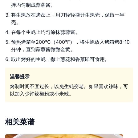
拌均匀制成蒜蓉酱。
将生蚝放在烤盘上，用刀轻轻撬开生蚝壳，保留一半
壳。
在每个生蚝上均匀涂抹蒜蓉酱。
预热烤箱至200°C（400°F），将生蚝放入烤箱烤8-10
分钟，直到蒜蓉酱微微金黄。
取出烤好的生蚝，撒上葱花和香菜即可食用。
温馨提示
烤制时间不宜过长，以免生蚝变老。如果喜欢辣味，可
以加入少许辣椒粉或小米辣。
相关菜谱