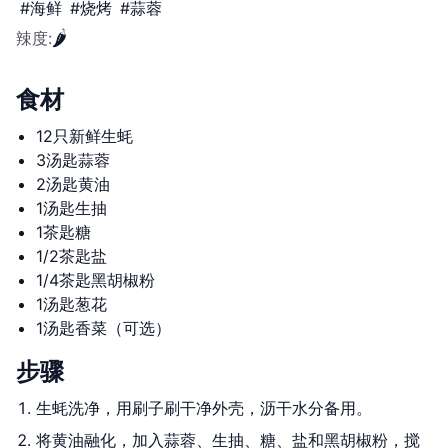
#
海鲜
#
烧烤
#
蒜蓉
🌶️
辣度
:
食材
12只新鲜生蚝
3汤匙蒜蓉
2汤匙黄油
1汤匙生抽
1茶匙糖
1/2茶匙盐
1/4茶匙黑胡椒粉
1汤匙葱花
1汤匙香菜（可选）
步骤
生蚝洗净，用刷子刷干净外壳，沥干水分备用。
将黄油融化，加入蒜蓉、生抽、糖、盐和黑胡椒粉，搅