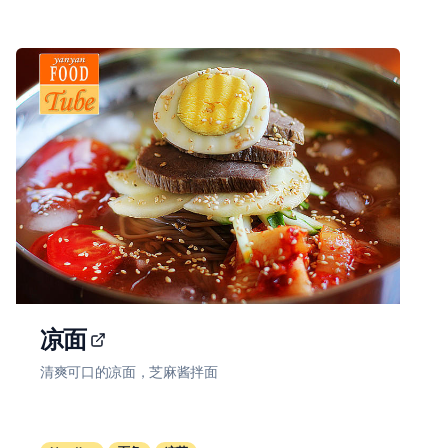
凉面
清爽可口的凉面，芝麻酱拌面